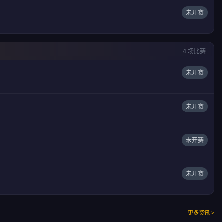
未开赛
4 场比赛
未开赛
未开赛
未开赛
未开赛
更多资讯 >