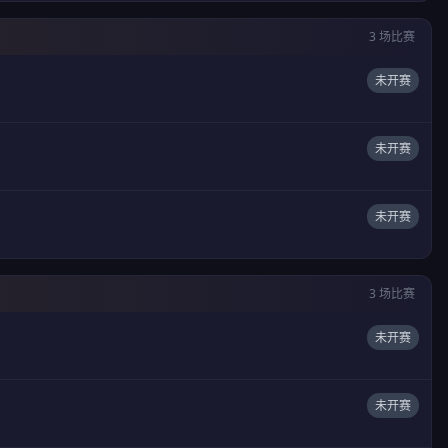
3 场比赛
未开赛
未开赛
未开赛
3 场比赛
未开赛
未开赛