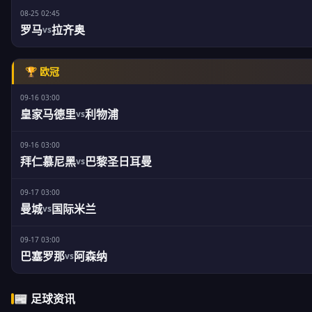
08-25 02:45
罗马
拉齐奥
vs
🏆 欧冠
09-16 03:00
皇家马德里
利物浦
vs
09-16 03:00
拜仁慕尼黑
巴黎圣日耳曼
vs
09-17 03:00
曼城
国际米兰
vs
09-17 03:00
巴塞罗那
阿森纳
vs
📰 足球资讯