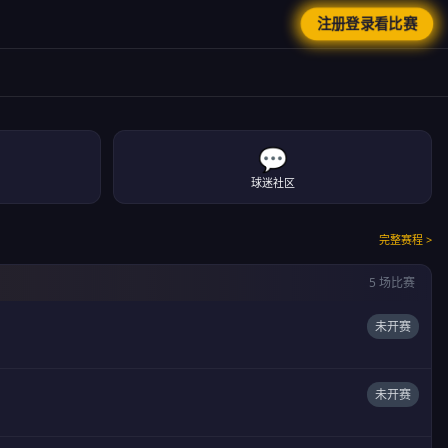
注册登录看比赛
💬
球迷社区
完整赛程 >
5 场比赛
未开赛
未开赛